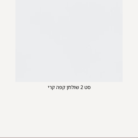
סט 2 שולחן קפה קרי
ספת פורטו
ספ