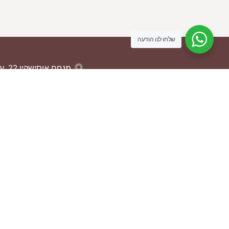
ספת פורטו
שלחו לנו הודעה
מנחם אוסישקין 22, עפולה
04-659-0874
050-5564430
13:00
aldmanf@gmail.com
נווטו אלינו