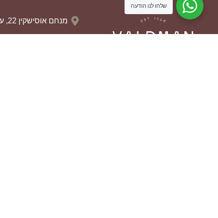
שלחו לנו הודעה
מנחם אוסישקין 22, עפולה
04-659-0874
050-5564430
13:00
aldmanf@gmail.com
נווטו אלינו