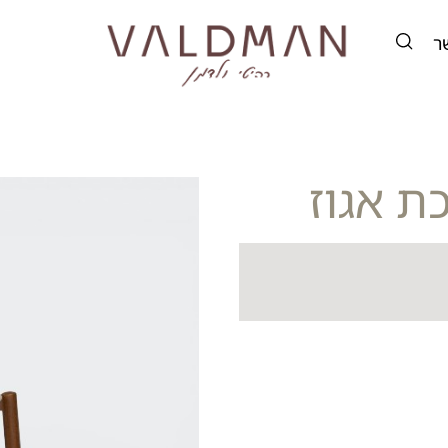
ר
ת אגוז