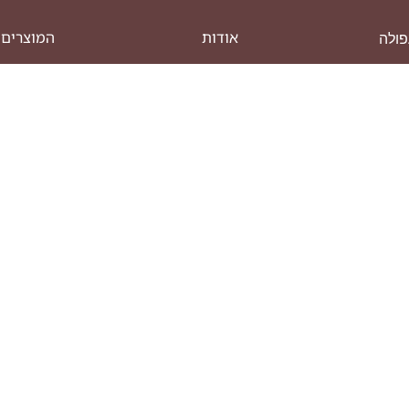
אודות
המוצרים 
פרויקטים
חדרי שינ
צור קשר
כורסאות ט
כסאות
לתיאום פגישה
א'-ה' 09:00-19:00 | ו' וערבי חג 09:00-
כסאות בר
מזנונים
V
מזרנים
ספות
ריהוט מש
שולחנות 
שולחנות 