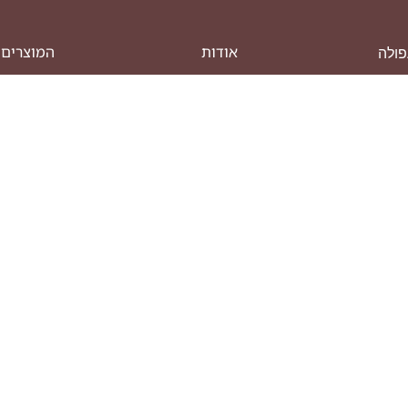
אודות
המוצרים 
פרויקטים
חדרי שינ
צור קשר
כורסאות ט
כסאות
לתיאום פגישה
א'-ה' 09:00-19:00 | ו' וערבי חג 09:00-
כסאות בר
מזנונים
V
מזרנים
ספות
ריהוט מש
שולחנות 