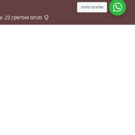
שלחו לנו הודעה
מנחם אוסישקין 22, עפולה
04-659-0874
050-5564430
13:00
aldmanf@gmail.com
נווטו אלינו