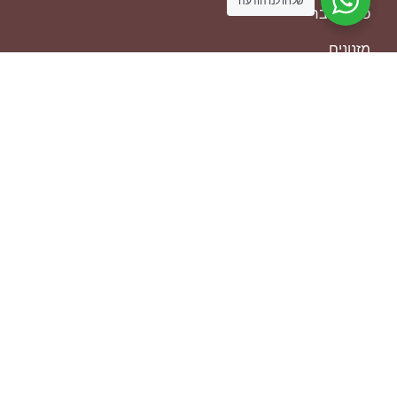
שלחו לנו הודעה
כסאות בר
מזנונים
מזרנים
ספות
ריהוט משלים
שולחנות אוכל
שולחנות סלון
שטיחים
מנחם אוסישקין 22, עפולה
04-659-0874
050-5564430