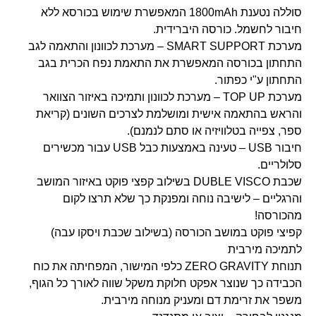
סוללה נטענת 1800mAh המאפשרת שימוש בכורסא ללא
חיבור לחשמל. כורסה היברידית.
מערכת SMART SUPPORT – מערכת לכוונון והתאמה לגב
התחתון בכורסה המאפשרת את התאמת נפח הכרית בגב
התחתון ע"י כפתור.
מערכת TOP UP – מערכת לכוונון ותמיכה באיזור הצוואר
והראש בהתאמה אישית ומושלמת לצרכים השונים (קריאת
ספר, צפייה בטלוויזיה או סתם לנמנם).
חיבור USB – טעינה באמצעות כבל USB עבור מכשירים
סלולריים.
שכבת DUBLE VISCO בשילוב קפצי פוקט באיזור המושב
והרגליים – לישיבה נוחה ומפנקת כך שלא תרצו לקום
מהכורסה!
קפיצי פוקט במושב הכורסה (בשילוב שכבת ויסקו עבה)
לתמיכה מירבית
תנוחת ZERO GRAVITY כלפי המישור, המפחיתה את כוח
הכבידה כך שנוצר אפקט חלוקת משקל שווה לאורך כל הגוף,
משפר את זרימת דם ומעניק מנוחה מירבית.