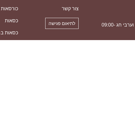
צור קשר
כורסאות ט
כסאות
לתיאום פגישה
א'-ה' 09:00-19:00 | ו' וערבי חג 09:00-
כסאות בר
מזנונים
V
מזרנים
ספות
ריהוט מש
שולחנות 
שולחנות ס
שטיחים